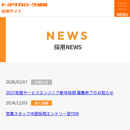
採用サイト
NEWS
イン
採用NEWS
トヨ
企業
営業
2026/02/07
お知らせ
2027年度サービスエンジニア新卒採用 募集終了のお知らせ
サー
2024/12/03
求人情報
中途
営業スタッフ中途採用エントリー受付中
契約