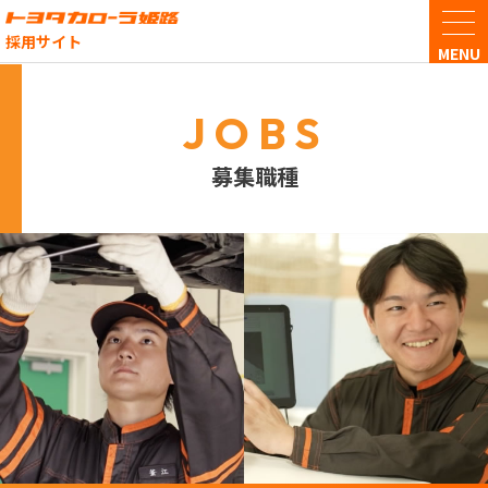
採用サイト
JOBS
イン
募集職種
トヨ
企業
営業
サー
中途
契約